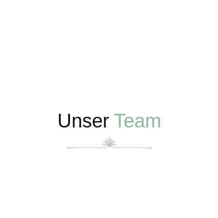
Unser
Team