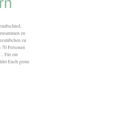
rn
enabschied,
 zusammen zu
Teestübchen zu
zu 70 Personen
. Für ein
ldet Euch gerne